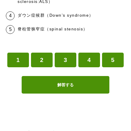
sclerosis:ALS）
ダウン症候群（Down’s syndrome）
脊柱管狭窄症（spinal stenosis）
1
2
3
4
5
解答する