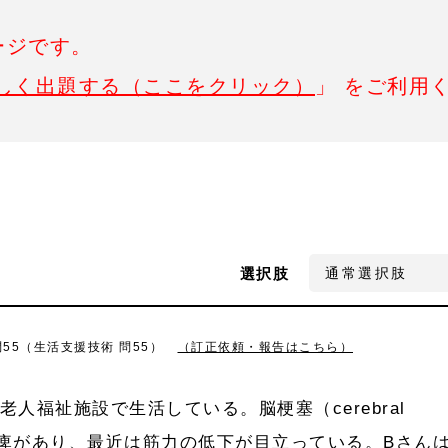
ージです。
しく出題する（ここをクリック）
」 をご利用
選択肢
問55（生活支援技術 問55）
（訂正依頼・報告はこちら）
老人福祉施設で生活している。脳梗塞（cerebral
で左片麻痺があり、最近は筋力の低下が目立っている。Bさん