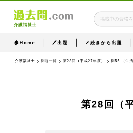
介護福祉士
🏠Home
🖊出題
📌続きから出題
介護福祉士
問題一覧
第28回（平成27年度）
問55 （生
第28回（