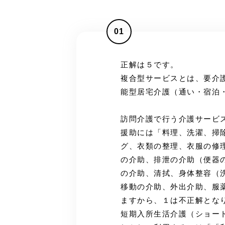
01
正解は５です。
複合型サービスとは、要介
能型居宅介護（通い・宿泊
訪問介護で行う介護サービ
援助には「料理、洗濯、掃
グ、衣類の整理、衣服の修
の介助、排泄の介助（便器
の介助、清拭、身体整容（
移動の介助、外出介助、服
ますから、１は不正解とな
短期入所生活介護（ショー