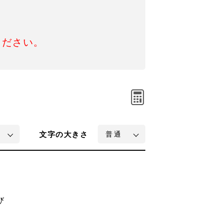
ください。
文字
の大きさ
び