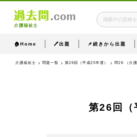
介護福祉士
🏠Home
🖊出題
📌続きから出題
介護福祉士
問題一覧
第26回（平成25年度）
問26 （介
第26回（