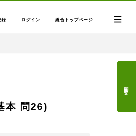
登録
ログイン
総合トップページ
問題文
本 問26)