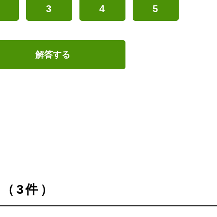
3
4
5
解答する
（3件）