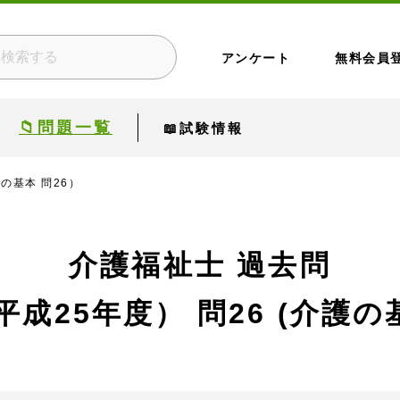
アンケート
無料会員
📁問題一覧
📖試験情報
護の基本 問26）
介護福祉士 過去問
平成25年度）
問26 (介護の基