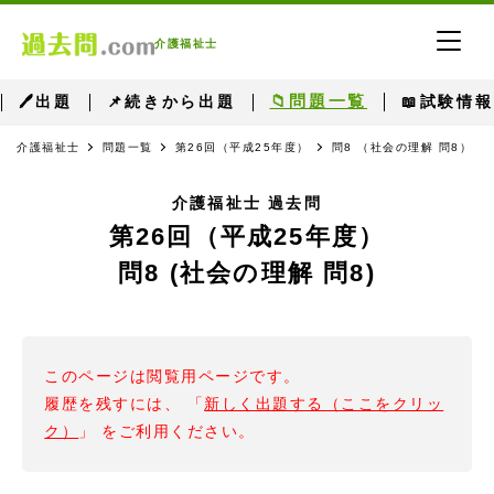
介護福祉士
📁問題一覧
🖊出題
📌続きから出題
📖試験情報
介護福祉士
問題一覧
第26回（平成25年度）
問8 （社会の理解 問8）
介護福祉士 過去問
第26回（平成25年度）
問8 (社会の理解 問8)
このページは閲覧用ページです。
履歴を残すには、 「
新しく出題する（ここをクリッ
ク）
」 をご利用ください。