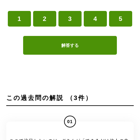
1
2
3
4
5
解答する
この過去問の解説 （3件）
01